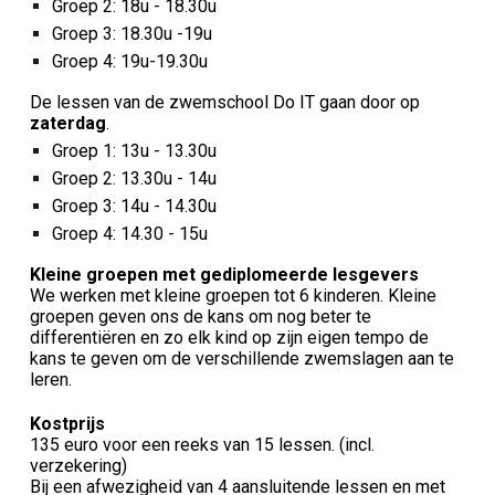
Groep 2: 1
8
u
- 18.30u
Groep 3: 1
8.30u
-1
9u
Groep 4: 1
9u
-1
9.30u
De lessen van de zwemschool Do IT
gaan door
op
zaterdag
.
Groep 1: 13u - 13
.3
0u
Groep 2: 13
.
30u - 14
u
Groep 3: 14u
- 14
.
30u
Groep 4: 14
.
30 - 15u
Kleine groepen met gediplomeerde lesgevers
We werken met kleine groepen tot 6 kinderen. Kleine
groepen geven ons de kans om nog beter te
differentiëren en zo elk kind op zijn eigen tempo de
kans te geven om de verschillende zwemslagen aan te
leren.
Kostprijs
1
35
euro voor een reeks van 1
5
lessen. (incl.
verzekering)
Bij een afwezigheid van 4 aansluitende lessen en met