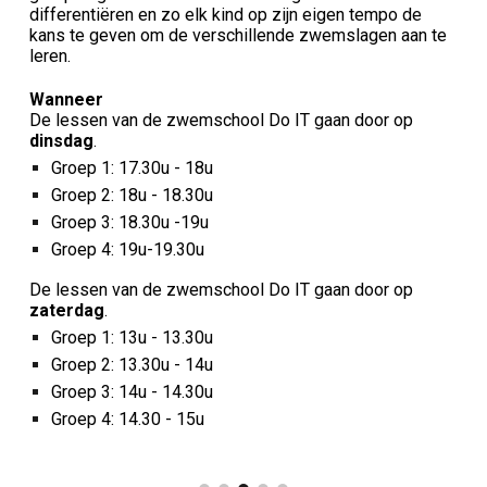
differentiëren en zo elk kind op zijn eigen tempo de
kans te geven om de verschillende zwemslagen aan te
leren.
Wanneer
De lessen van de zwemschool Do IT
gaan door
op
dinsdag
.
Groep 1: 1
7.30u - 18u
Groep 2: 1
8
u
- 18.30u
Groep 3: 1
8.30u
-1
9u
Groep 4: 1
9u
-1
9.30u
De lessen van de zwemschool Do IT
gaan door
op
zaterdag
.
Groep 1: 13u - 13
.3
0u
Groep 2: 13
.
30u - 14
u
Groep 3: 14u
- 14
.
30u
Groep 4: 14
.
30 - 15u