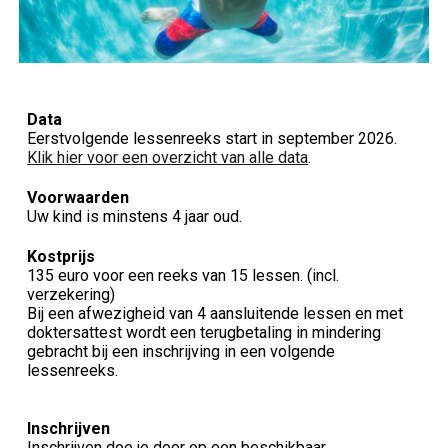
Data
Eerstvolgende lessenreeks
start
in september 2026
.
Klik hier voor een overzicht van alle data
.
Voorwaarden
Uw kind is
minstens 4 jaar oud.
Kostprijs
135
euro voor een reeks van 1
5
lessen. (incl.
verzekering)
Bij een afwezigheid van 4 aansluitende lessen en met
doktersattest wordt een terugbetaling in mindering
gebracht bij een inschrijving in een volgende
lessenreeks.
Inschrijven
Inschrijv
en
doe je
door op een beschikbaar